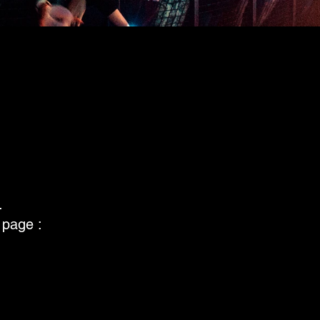
.
e page :