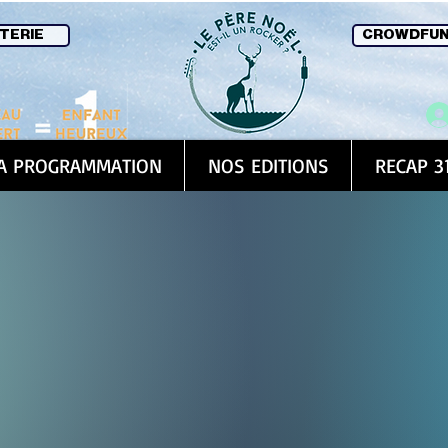
TERIE
CROWDFUN
A PROGRAMMATION
NOS EDITIONS
RECAP 3
e de la 32ᵉ édition d
Du 25 au 28 Nov
aces dès à présent p
Rock et Tech !