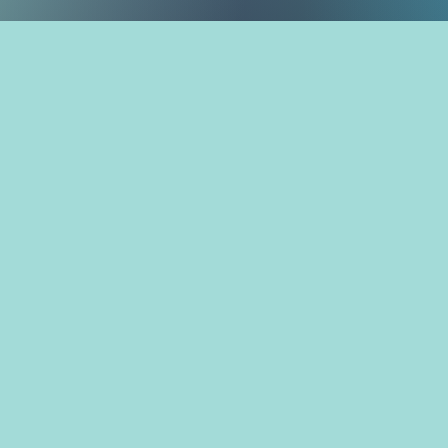
Premier artiste enfin dévoilé !
🎟️ Les places partent vite, réser
la vôtre dès maintenant !
Pour en savoir plus rendez-vous sur
e année: ​
0 cadeaux achetés = 1 700 enfants heu
 festivaliers
cadeaux déjà distribués