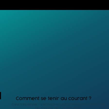
UN CONCEPT UNIQU
ET ORIGINAL
 est-il un Rocker ?" est un festival de musi
pt peut se résumer en une équation :
concert = 1 jouet offert = 1 enfant heureux »
ur chaque place de concert vendues, nou
r. Les jouets récoltés sont ensuite redist
 des centres sociaux de la métropole Lilloise
Comment se tenir au courant ?
C'est très simple ! Inscrivez-vous à la Newsletter pour être
au courant de nos actualités