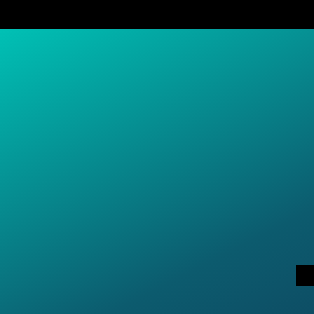
"Le Père Noël
dont le conce
« 1 place de 
En effet, po
jouet à offri
enfants issus