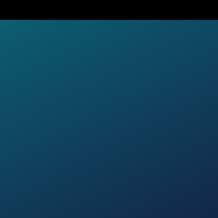
E
que solidaire,
s achetons un
ribués à 1 500
.