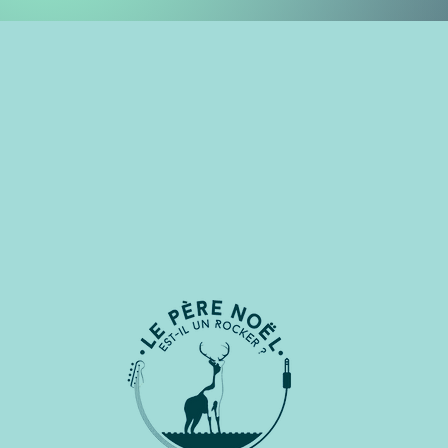
Cett
1 70
1 548
600 