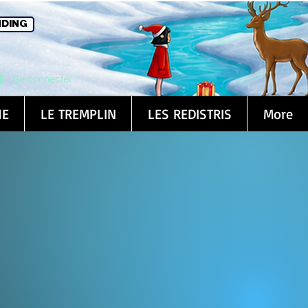
DING
Se connecter
1E
LE TREMPLIN
LES REDISTRIS
More
u festival
our les soirées