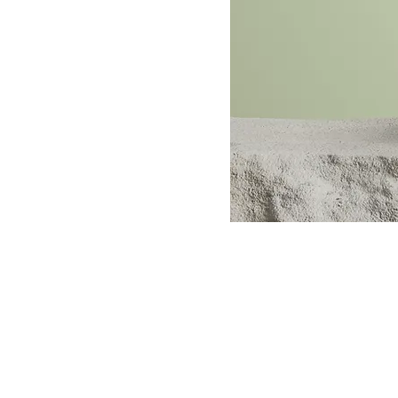
A PROPOS
Depuis
ans, "Le Père Noël est-il u
32
association qui organise chaque ann