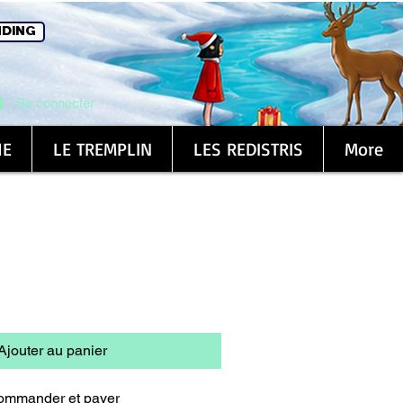
DING
Se connecter
1E
LE TREMPLIN
LES REDISTRIS
More
éramique
Ajouter au panier
ommander et payer